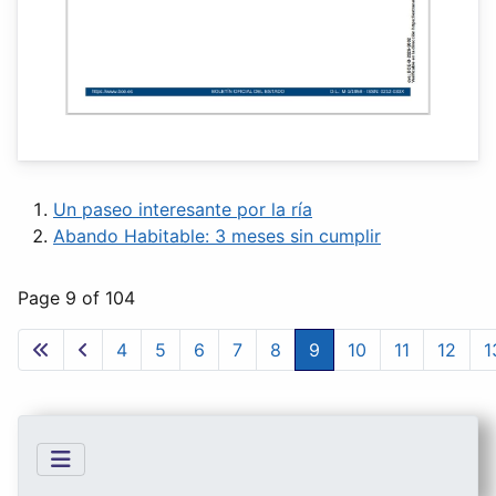
Un paseo interesante por la ría
Abando Habitable: 3 meses sin cumplir
Page 9 of 104
4
5
6
7
8
9
10
11
12
1