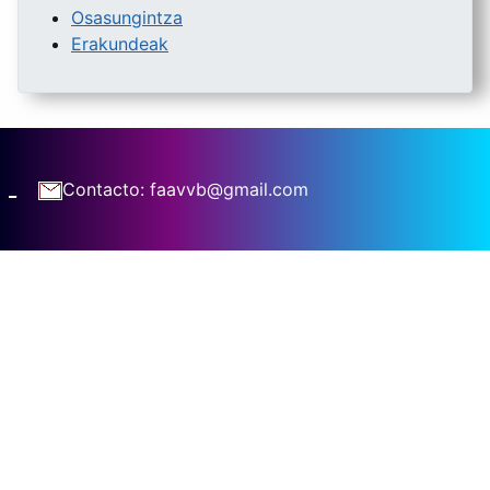
Osasungintza
Erakundeak
_
Contacto: faavvb@gmail.com