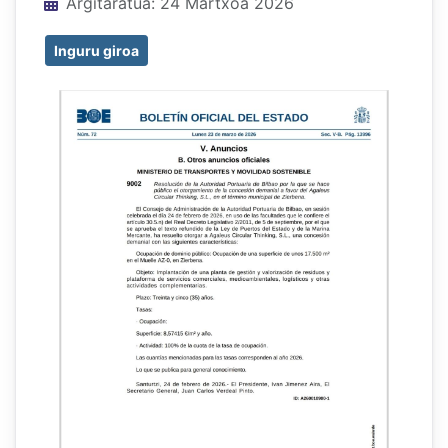
Xehetasunak
Argitaratua: 24 Martxoa 2026
Inguru giroa