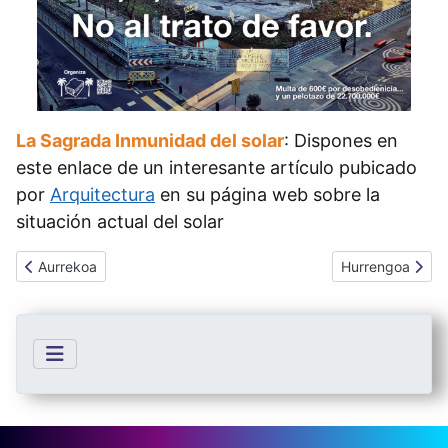
La Sagrada Inmunidad del solar
: Dispones en
este enlace de un interesante artículo pubicado
por
Arquitectura
en su página web sobre la
situación actual del solar
Aurreko artikulua: korrika
Hurrengo artiku
Aurrekoa
Hurrengoa