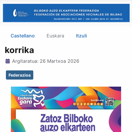
Castellano
Euskara
Itzuli
korrika
Xehetasunak
Argitaratua: 26 Martxoa 2026
Federazioa