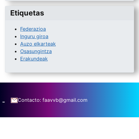
Etiquetas
Federazioa
Inguru giroa
Auzo elkarteak
Osasungintza
Erakundeak
_
Contacto: faavvb@gmail.com