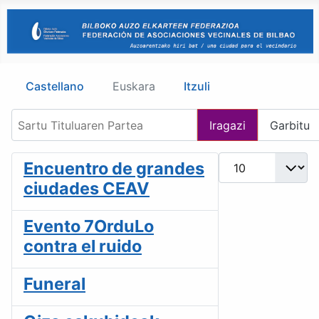
Castellano
Euskara
Itzuli
Sartu Tituluaren Partea
Iragazi
Garbitu
Bistaratu #
Encuentro de grandes
ciudades CEAV
Evento 7OrduLo
contra el ruido
Funeral